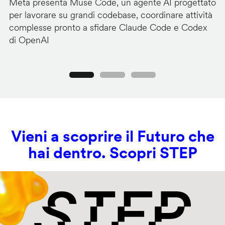
Meta presenta Muse Code, un agente AI progettato
Me
per lavorare su grandi codebase, coordinare attività
a
complesse pronto a sfidare Claude Code e Codex
te
di OpenAI
al
Precedente
Seguente
Vieni a scoprire il Futuro che
hai dentro. Scopri STEP