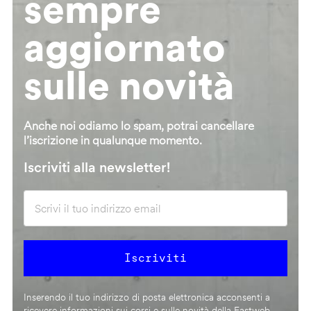
sempre
aggiornato
sulle novità
Anche noi odiamo lo spam, potrai cancellare
l’iscrizione in qualunque momento.
Iscriviti alla newsletter!
Inserendo il tuo indirizzo di posta elettronica acconsenti a
ricevere informazioni sui corsi e sulle novità della Fastweb