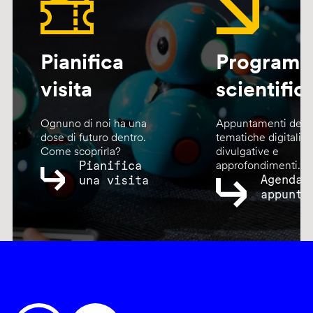
Pianifica
Program
visita
scientific
Ognuno di noi ha una
Appuntamenti dedic
dose di futuro dentro.
tematiche digitali,
Come scoprirla?
divulgative e
Pianifica
approfondimenti.
Agenda
una visita
appunta