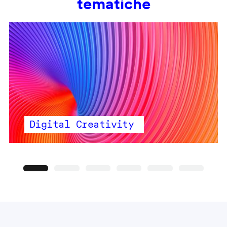
tematiche
Digital Creativity
Precedente
Seguente