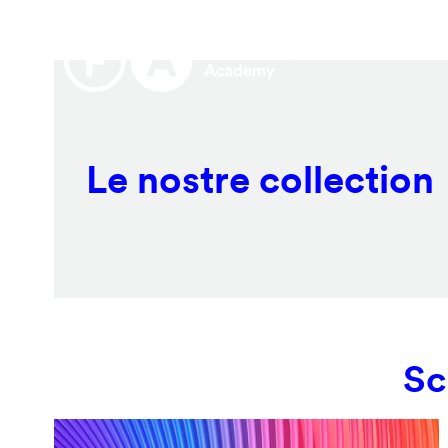
Salta
Remote
al
video
contenuto
URL
principale
Le nostre collection
Sc