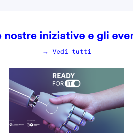
 nostre iniziative e gli eve
→ Vedi tutti