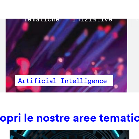
Main
Tematiche
Iniziative
navigation
Artificial Intelligence
opri le nostre aree temati