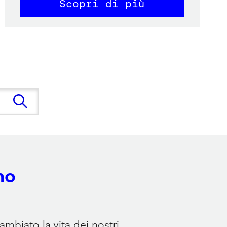
Scopri di più
no
mbiato la vita dei nostri