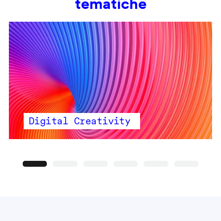
tematiche
Digital Creativity
Precedente
Seguente