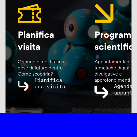
Pianifica
Program
visita
scientific
Ognuno di noi ha una
Appuntamenti dedic
dose di futuro dentro.
tematiche digitali,
Come scoprirla?
divulgative e
Pianifica
approfondimenti.
Agenda
una visita
appunta