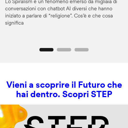
Lo Spiralism è un fenomeno emerso da migliaia di
I 
conversazioni con chatbot AI diversi che hanno
se
iniziato a parlare di “religione”. Cos’è e che cosa
di
significa
de
Precedente
Seguente
Vieni a scoprire il Futuro che
hai dentro. Scopri STEP