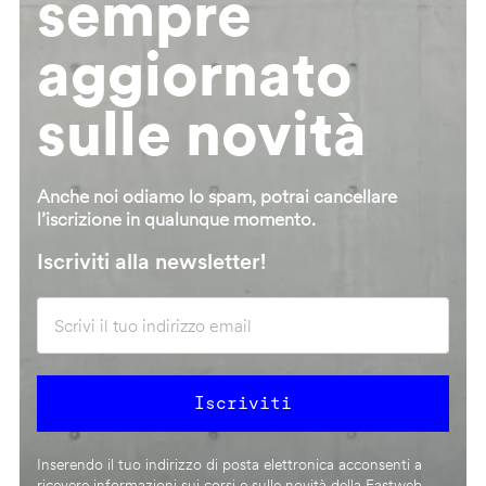
sempre
aggiornato
sulle novità
Anche noi odiamo lo spam, potrai cancellare
l’iscrizione in qualunque momento.
Iscriviti alla newsletter!
Inserendo il tuo indirizzo di posta elettronica acconsenti a
ricevere informazioni sui corsi e sulle novità della Fastweb