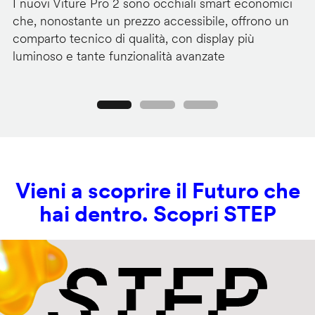
I nuovi Viture Pro 2 sono occhiali smart economici
Il
che, nonostante un prezzo accessibile, offrono un
pr
comparto tecnico di qualità, con display più
im
luminoso e tante funzionalità avanzate
C
Precedente
Seguente
Vieni a scoprire il Futuro che
hai dentro. Scopri STEP