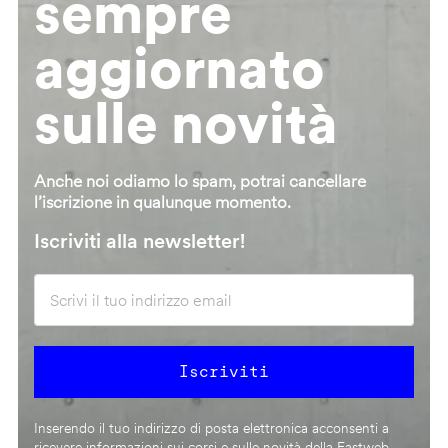
sempre
aggiornato
sulle novità
Anche noi odiamo lo spam, potrai cancellare
l’iscrizione in qualunque momento.
Iscriviti alla newsletter!
Inserendo il tuo indirizzo di posta elettronica acconsenti a
ricevere informazioni sui corsi e sulle novità della Fastweb