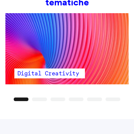
tematiche
Digital Creativity
Precedente
Seguente