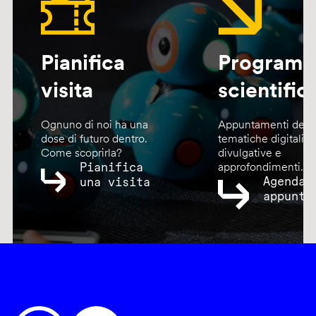
Pianifica
Program
visita
scientific
Ognuno di noi ha una
Appuntamenti dedic
dose di futuro dentro.
tematiche digitali,
Come scoprirla?
divulgative e
Pianifica
approfondimenti.
Agenda
una visita
appunta