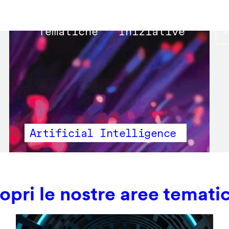
Main
Tematiche
Iniziative
navigation
Artificial Intelligence
opri le nostre aree temati