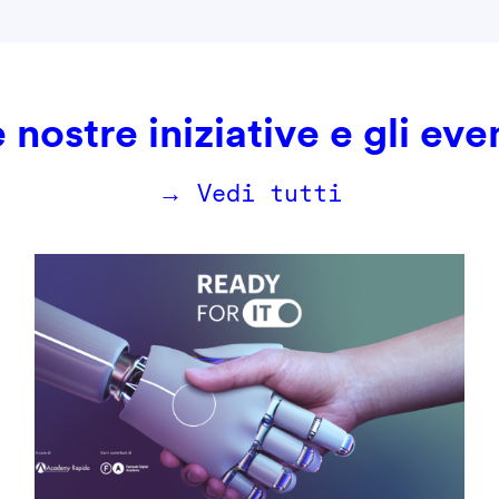
 nostre iniziative e gli eve
→ Vedi tutti