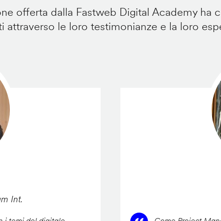
e offerta dalla Fastweb Digital Academy ha ca
i attraverso le loro testimonianze e la loro esp
am Int.
 i temi del digitale,
Come Project Manag