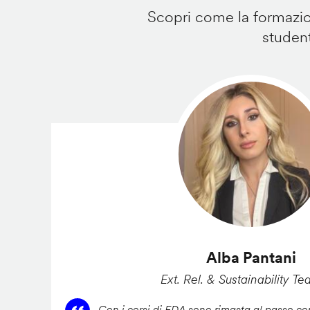
Scopri come la formazion
student
Alba Pantani
Ext. Rel. & Sustainability Te
Con i corsi di FDA sono rimasta al passo con