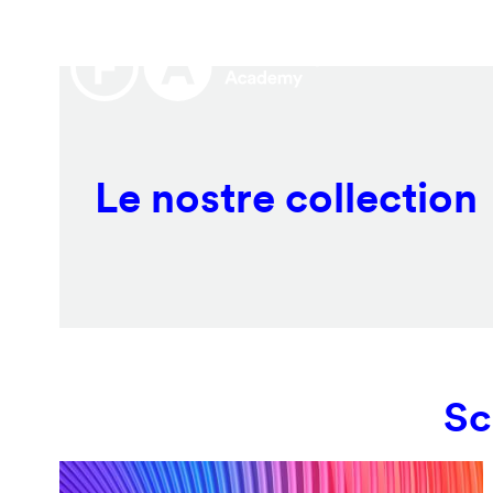
Salta
Remote
al
video
contenuto
URL
principale
Le nostre collection
Sc