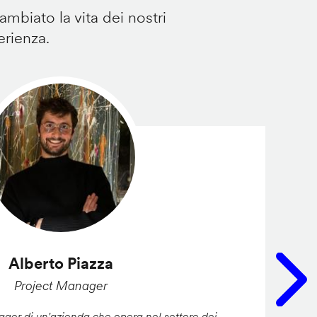
mbiato la vita dei nostri
erienza.
Alberto Piazza
Project Manager
er di un'azienda che opera nel settore dei