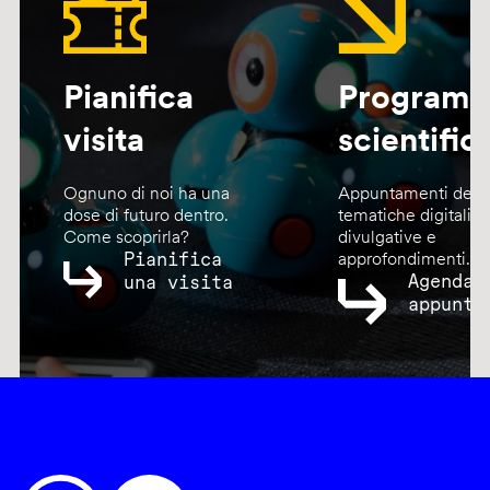
Pianifica
Program
visita
scientific
Ognuno di noi ha una
Appuntamenti dedic
dose di futuro dentro.
tematiche digitali,
Come scoprirla?
divulgative e
Pianifica
approfondimenti.
Agenda
una visita
appunta