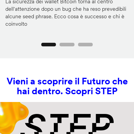
La sicurezza dei wallet Bitcoin torna al centro
Mi
dell'attenzione dopo un bug che ha reso prevedibili
Wi
alcune seed phrase. Ecco cosa è successo e chi è
tr
coinvolto
pr
Precedente
Seguente
Vieni a scoprire il Futuro che
hai dentro. Scopri STEP