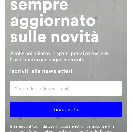
sempre
aggiornato
sulle novità
Anche noi odiamo lo spam, potrai cancellare
l’iscrizione in qualunque momento.
Iscriviti alla newsletter!
Inserendo il tuo indirizzo di posta elettronica acconsenti a
ricevere informazioni sui corsi e sulle novità della Fastweb