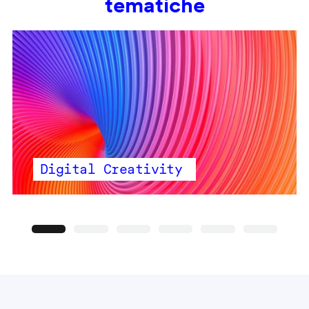
tematiche
Digital Creativity
Precedente
Seguente