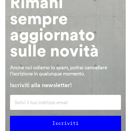
Rimani
sempre
aggiornato
sulle novità
Anche noi odiamo lo spam, potrai cancellare
l’iscrizione in qualunque momento.
Iscriviti alla newsletter!