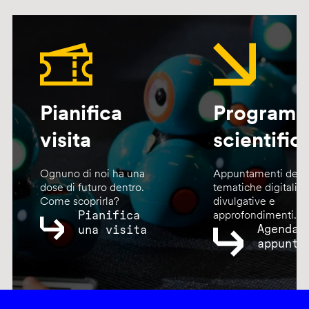
Pianifica
Program
visita
scientific
Ognuno di noi ha una
Appuntamenti dedic
dose di futuro dentro.
tematiche digitali,
Come scoprirla?
divulgative e
Pianifica
approfondimenti.
Agenda
una visita
appunta