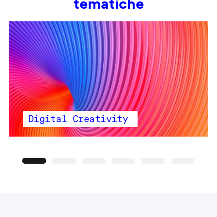
tematiche
Digital Creativity
Precedente
Seguente