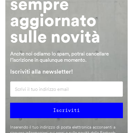
sempre
aggiornato
sulle novità
Anche noi odiamo lo spam, potrai cancellare
l’iscrizione in qualunque momento.
Iscriviti alla newsletter!
Inserendo il tuo indirizzo di posta elettronica acconsenti a
ricevere informazioni sui corsi e sulle novità della Fastweb