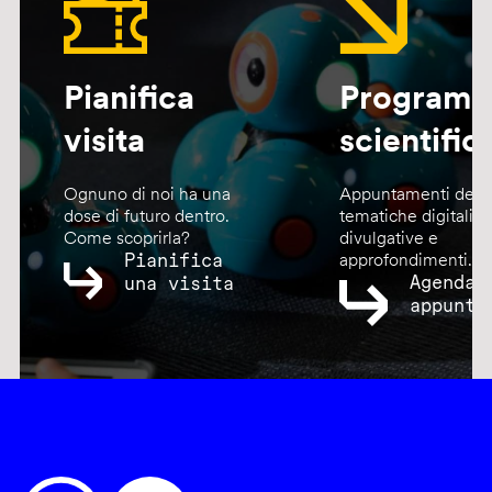
Pianifica
Program
visita
scientific
Ognuno di noi ha una
Appuntamenti dedic
dose di futuro dentro.
tematiche digitali,
Come scoprirla?
divulgative e
Pianifica
approfondimenti.
Agenda
una visita
appunta