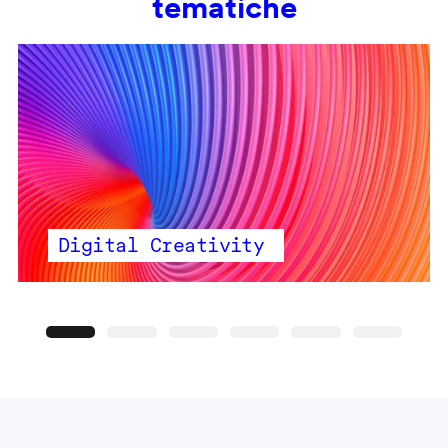
tematiche
Digital Creativity
Precedente
Seguente