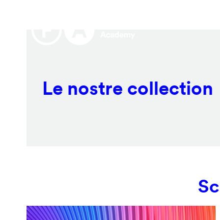
Salta
Remote
al
video
contenuto
URL
principale
Le nostre collection
Sc