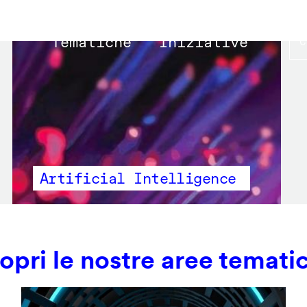
Main
Tematiche
Iniziative
navigation
Artificial Intelligence
opri le nostre aree temati