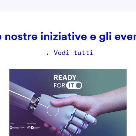
 nostre iniziative e gli eve
→ Vedi tutti