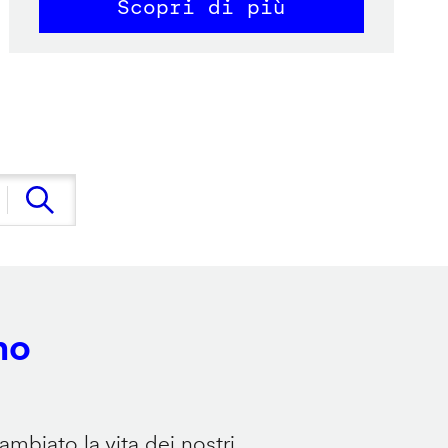
Scopri di più
no
mbiato la vita dei nostri