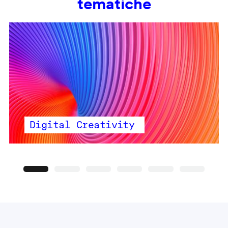
tematiche
Digital Creativity
Precedente
Seguente