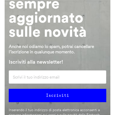
sempre
aggiornato
sulle novità
Anche noi odiamo lo spam, potrai cancellare
l’iscrizione in qualunque momento.
Iscriviti alla newsletter!
Inserendo il tuo indirizzo di posta elettronica acconsenti a
ricevere informazioni sui corsi e sulle novità della Fastweb