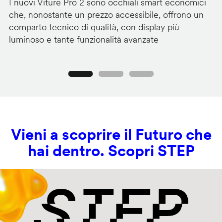
I nuovi Viture Pro 2 sono occhiali smart economici
Il
che, nonostante un prezzo accessibile, offrono un
pr
comparto tecnico di qualità, con display più
im
luminoso e tante funzionalità avanzate
C
Precedente
Seguente
Vieni a scoprire il Futuro che
hai dentro. Scopri STEP