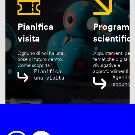
Pianifica
Program
visita
scientific
Ognuno di noi ha una
Appuntamenti dedic
dose di futuro dentro.
tematiche digitali,
Come scoprirla?
divulgative e
Pianifica
approfondimenti.
Agenda
una visita
appunta