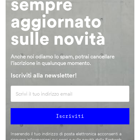
sempre
aggiornato
sulle novità
Anche noi odiamo lo spam, potrai cancellare
l’iscrizione in qualunque momento.
Iscriviti alla newsletter!
Inserendo il tuo indirizzo di posta elettronica acconsenti a
ricevere informazioni sui corsi e sulle novità della Fastweb