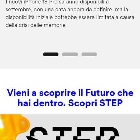
I nuovi iPhone 18 Pro saranno disponibili a
La
settembre, con una data ancora da definire, ma la
ai
disponibilità iniziale potrebbe essere limitata a causa
ut
della crisi delle memorie
us
se
Precedente
Seguente
Vieni a scoprire il Futuro che
hai dentro. Scopri STEP