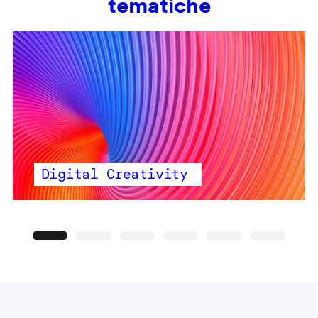
tematiche
Digital Creativity
Precedente
Seguente