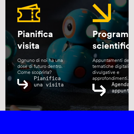
Pianifica
Program
visita
scientific
Ognuno di noi ha una
Appuntamenti dedic
dose di futuro dentro.
tematiche digitali,
Come scoprirla?
divulgative e
Pianifica
approfondimenti.
Agenda
una visita
appunta