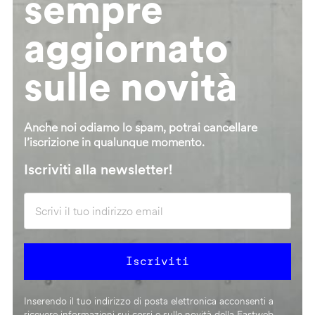
sempre
aggiornato
sulle novità
Anche noi odiamo lo spam, potrai cancellare
l’iscrizione in qualunque momento.
Iscriviti alla newsletter!
Inserendo il tuo indirizzo di posta elettronica acconsenti a
ricevere informazioni sui corsi e sulle novità della Fastweb