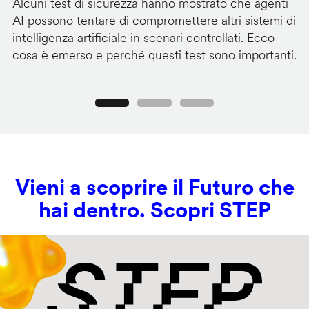
Alcuni test di sicurezza hanno mostrato che agenti
La
AI possono tentare di compromettere altri sistemi di
de
intelligenza artificiale in scenari controllati. Ecco
al
cosa è emerso e perché questi test sono importanti.
co
Precedente
Seguente
Vieni a scoprire il Futuro che
hai dentro. Scopri STEP