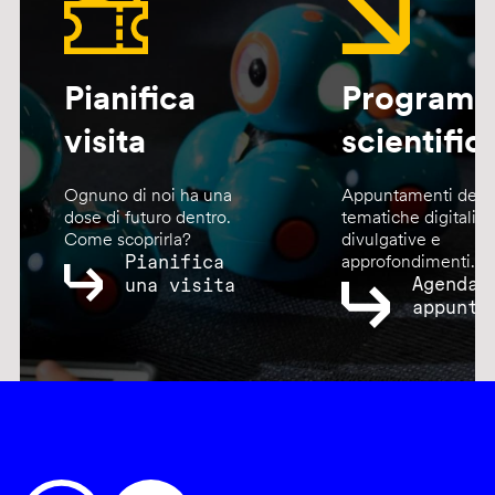
Pianifica
Program
visita
scientific
Ognuno di noi ha una
Appuntamenti dedic
dose di futuro dentro.
tematiche digitali,
Come scoprirla?
divulgative e
Pianifica
approfondimenti.
Agenda
una visita
appunta