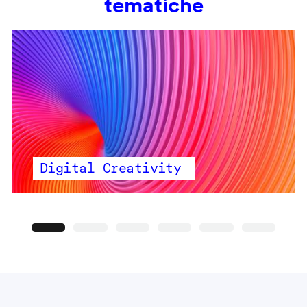
tematiche
Digital Creativity
Precedente
Seguente