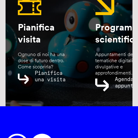
Pianifica
Program
visita
scientific
Ognuno di noi ha una
Appuntamenti dedic
dose di futuro dentro.
tematiche digitali,
Come scoprirla?
divulgative e
Pianifica
approfondimenti.
Agenda
una visita
appunta