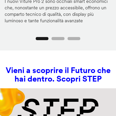
I nuovi Viture Pro 2 sono occhiali smart economici
Il
che, nonostante un prezzo accessibile, offrono un
pr
comparto tecnico di qualità, con display più
im
luminoso e tante funzionalità avanzate
C
Precedente
Seguente
Vieni a scoprire il Futuro che
hai dentro. Scopri STEP