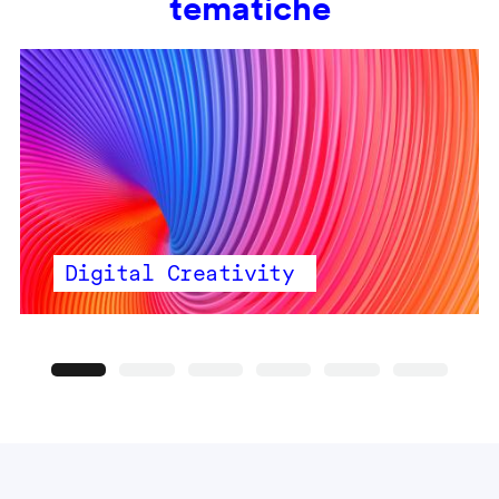
tematiche
Digital Creativity
Precedente
Seguente