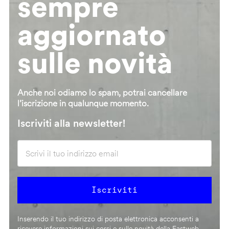
sempre
aggiornato
sulle novità
Anche noi odiamo lo spam, potrai cancellare
l’iscrizione in qualunque momento.
Iscriviti alla newsletter!
Inserendo il tuo indirizzo di posta elettronica acconsenti a
ricevere informazioni sui corsi e sulle novità della Fastweb