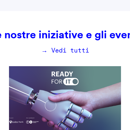
 nostre iniziative e gli eve
→ Vedi tutti