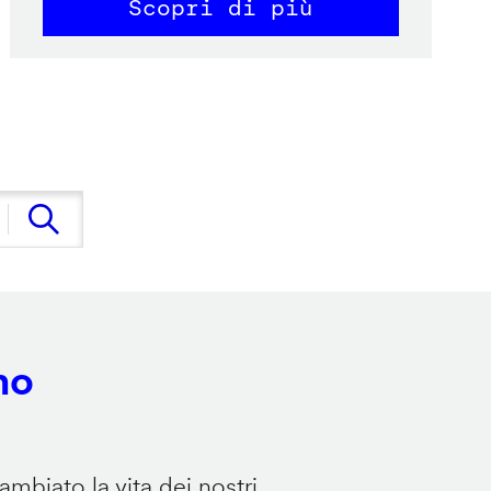
Scopri di più
no
mbiato la vita dei nostri