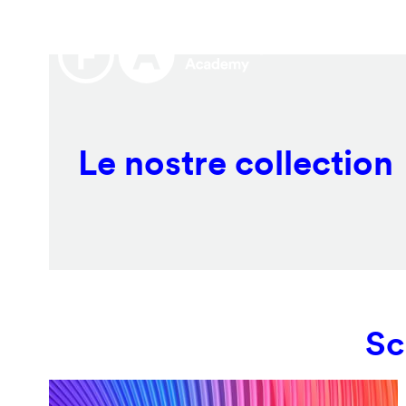
Salta
Remote
al
video
contenuto
URL
principale
Le nostre collection
Sc