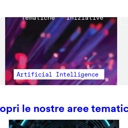
Main
Tematiche
Iniziative
navigation
Artificial Intelligence
opri le nostre aree temati