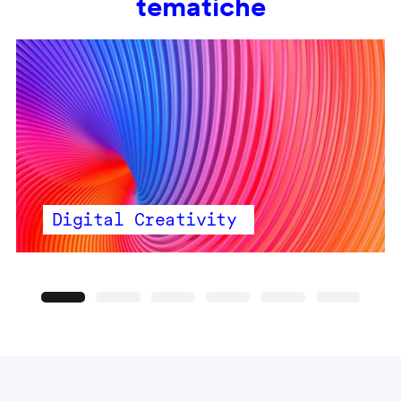
tematiche
Digital Creativity
Precedente
Seguente