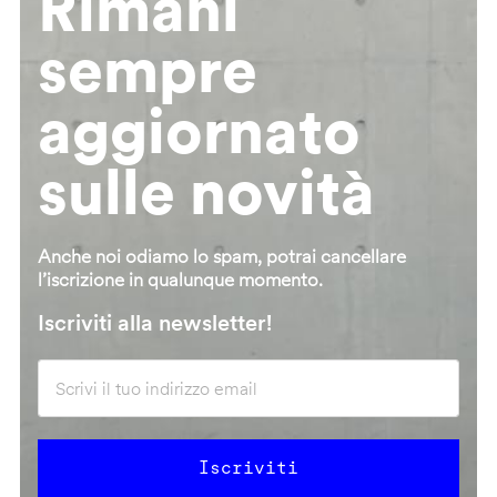
Rimani
sempre
aggiornato
sulle novità
Anche noi odiamo lo spam, potrai cancellare
l’iscrizione in qualunque momento.
Iscriviti alla newsletter!