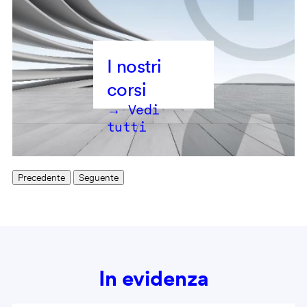
→ Vedi
tutti
Precedente
Seguente
In evidenza