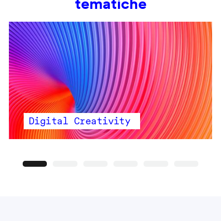
tematiche
Digital Creativity
Precedente
Seguente