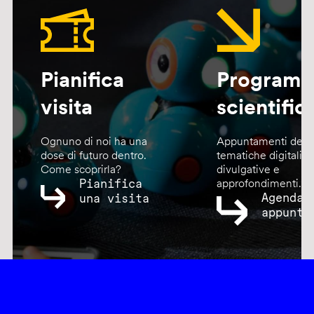
Pianifica
Program
visita
scientific
Ognuno di noi ha una
Appuntamenti dedic
dose di futuro dentro.
tematiche digitali,
Come scoprirla?
divulgative e
Pianifica
approfondimenti.
Agenda
una visita
appunta