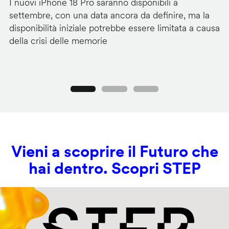
I nuovi iPhone 18 Pro saranno disponibili a
La
settembre, con una data ancora da definire, ma la
ai
disponibilità iniziale potrebbe essere limitata a causa
ut
della crisi delle memorie
us
se
Precedente
Seguente
Vieni a scoprire il Futuro che
hai dentro. Scopri STEP