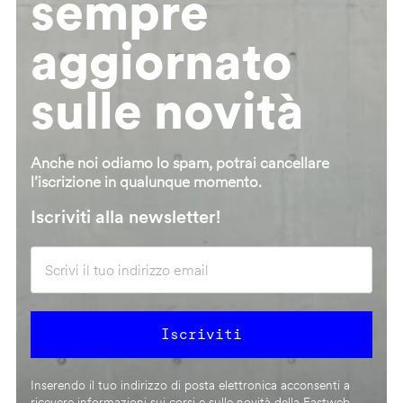
sempre
aggiornato
sulle novità
Anche noi odiamo lo spam, potrai cancellare
l’iscrizione in qualunque momento.
Iscriviti alla newsletter!
Inserendo il tuo indirizzo di posta elettronica acconsenti a
ricevere informazioni sui corsi e sulle novità della Fastweb