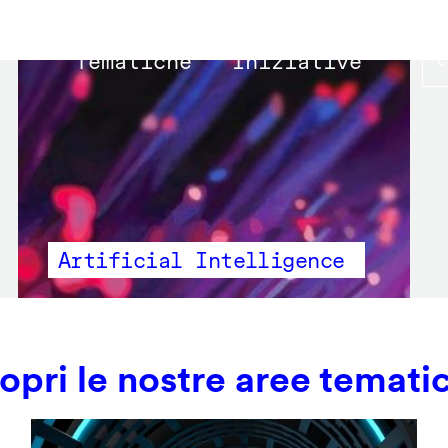
Main
Tematiche
Iniziative
navigation
Artificial Intelligence
opri le nostre aree temati