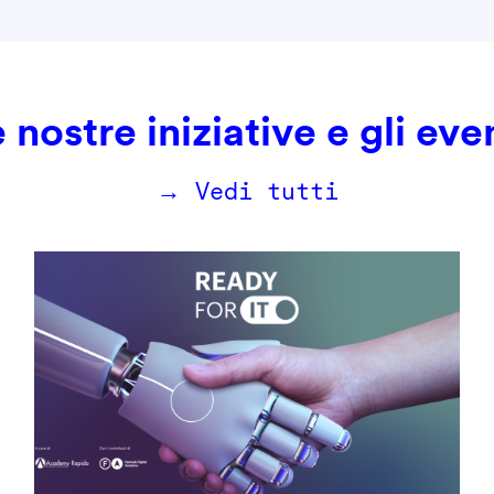
 nostre iniziative e gli eve
→ Vedi tutti