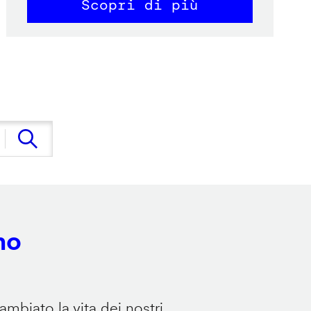
Scopri di più
no
mbiato la vita dei nostri