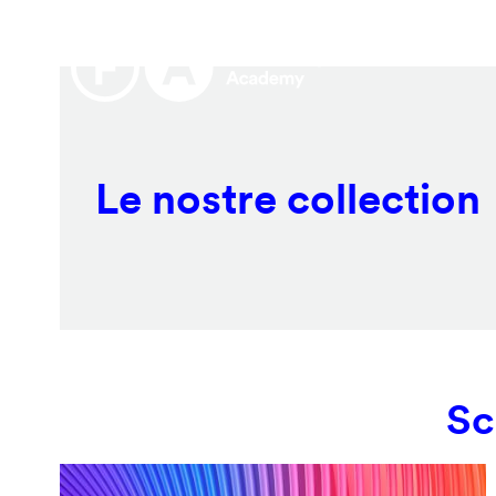
Salta
Remote
al
video
contenuto
URL
principale
Le nostre collection
Sc