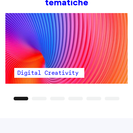
tematiche
Digital Creativity
Precedente
Seguente