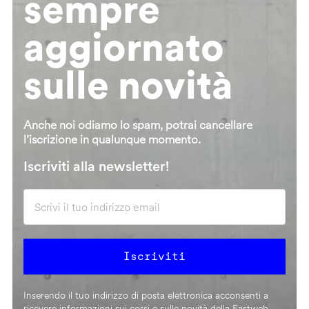
sempre
aggiornato
sulle novità
Anche noi odiamo lo spam, potrai cancellare
l’iscrizione in qualunque momento.
Iscriviti alla newsletter!
Inserendo il tuo indirizzo di posta elettronica acconsenti a
ricevere informazioni sui corsi e sulle novità della Fastweb