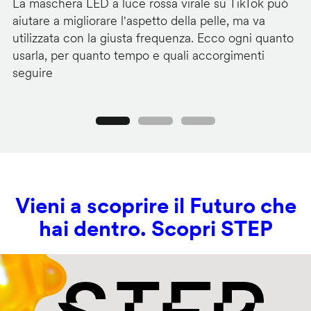
La maschera LED a luce rossa virale su TikTok può
I 
aiutare a migliorare l'aspetto della pelle, ma va
ch
utilizzata con la giusta frequenza. Ecco ogni quanto
co
usarla, per quanto tempo e quali accorgimenti
lu
seguire
Precedente
Seguente
Vieni a scoprire il Futuro che
hai dentro. Scopri STEP