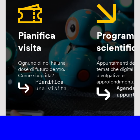
Pianifica
Program
visita
scientific
Ognuno di noi ha una
Appuntamenti dedic
dose di futuro dentro.
tematiche digitali,
Come scoprirla?
divulgative e
Pianifica
approfondimenti.
Agenda
una visita
appunta