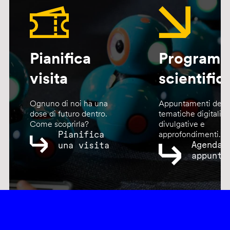
Pianifica
Program
visita
scientific
Ognuno di noi ha una
Appuntamenti dedic
dose di futuro dentro.
tematiche digitali,
Come scoprirla?
divulgative e
Pianifica
approfondimenti.
Agenda
una visita
appunta