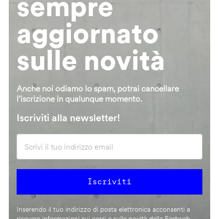
sempre
aggiornato
sulle novità
Anche noi odiamo lo spam, potrai cancellare
l’iscrizione in qualunque momento.
Iscriviti alla newsletter!
Inserendo il tuo indirizzo di posta elettronica acconsenti a
ricevere informazioni sui corsi e sulle novità della Fastweb