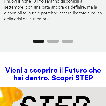
I nuovi iPhone 18 Pro saranno disponibili a
La
settembre, con una data ancora da definire, ma la
ai
disponibilità iniziale potrebbe essere limitata a causa
ut
della crisi delle memorie
us
se
Precedente
Seguente
Vieni a scoprire il Futuro che
hai dentro. Scopri STEP