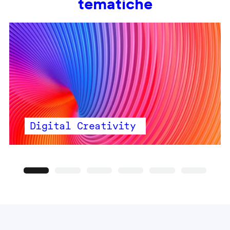
tematiche
Digital Creativity
Precedente
Seguente