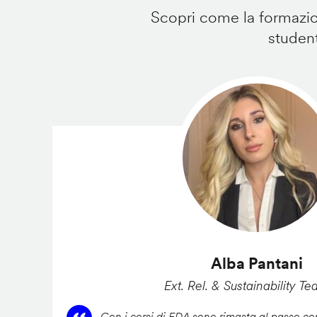
Scopri come la formazion
student
Alba Pantani
Ext. Rel. & Sustainability Te
Con i corsi di FDA sono rimasta al passo con