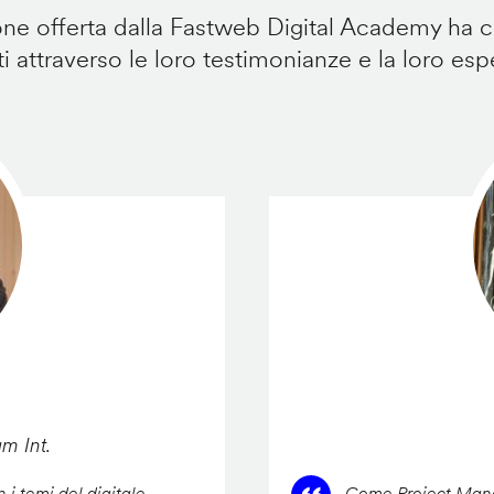
e offerta dalla Fastweb Digital Academy ha ca
i attraverso le loro testimonianze e la loro esp
am Int.
 i temi del digitale,
Come Project Manag