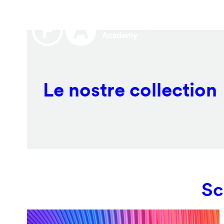
Salta
Remote
al
video
contenuto
URL
principale
Le nostre collection
Sc