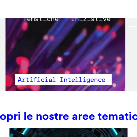
Main
Tematiche
Iniziative
navigation
Artificial Intelligence
opri le nostre aree temati