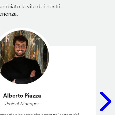
mbiato la vita dei nostri
erienza.
Alberto Piazza
Project Manager
er di un'azienda che opera nel settore dei