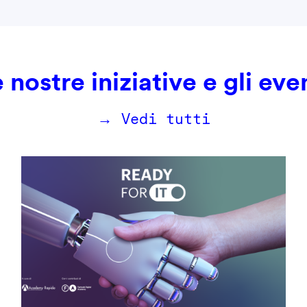
 nostre iniziative e gli eve
→ Vedi tutti