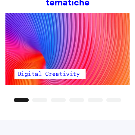
tematiche
Digital Creativity
Precedente
Seguente