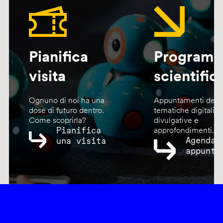
Pianifica
Program
visita
scientific
Ognuno di noi ha una
Appuntamenti dedic
dose di futuro dentro.
tematiche digitali,
Come scoprirla?
divulgative e
Pianifica
approfondimenti.
Agenda
una visita
appunta