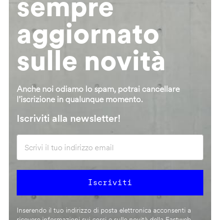
sempre
aggiornato
sulle novità
Anche noi odiamo lo spam, potrai cancellare
l’iscrizione in qualunque momento.
Iscriviti alla newsletter!
Inserendo il tuo indirizzo di posta elettronica acconsenti a
ricevere informazioni sui corsi e sulle novità della Fastweb