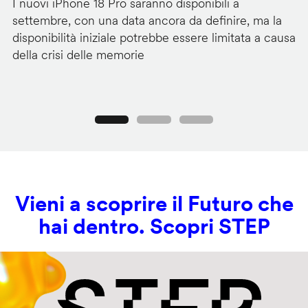
I nuovi iPhone 18 Pro saranno disponibili a
La
settembre, con una data ancora da definire, ma la
ai
disponibilità iniziale potrebbe essere limitata a causa
ut
della crisi delle memorie
us
se
Precedente
Seguente
Vieni a scoprire il Futuro che
hai dentro. Scopri STEP