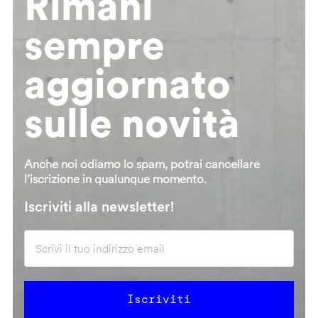
Rimani
sempre
aggiornato
sulle novità
Anche noi odiamo lo spam, potrai cancellare
l’iscrizione in qualunque momento.
Iscriviti alla newsletter!