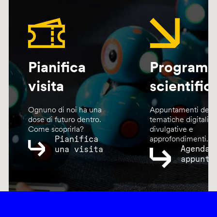
Pianifica
Program
visita
scientific
Ognuno di noi ha una
Appuntamenti dedic
dose di futuro dentro.
tematiche digitali,
Come scoprirla?
divulgative e
Pianifica
approfondimenti.
Agenda
una visita
appunta