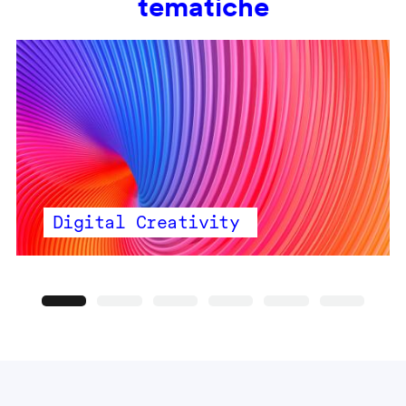
tematiche
Digital Creativity
Precedente
Seguente