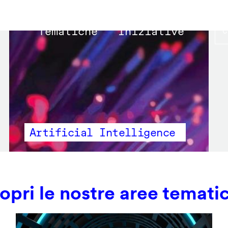
Main
Tematiche
Iniziative
navigation
Artificial Intelligence
opri le nostre aree temati