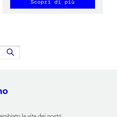
Scopri di più
no
mbiato la vita dei nostri