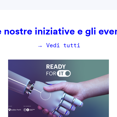
 nostre iniziative e gli eve
→ Vedi tutti