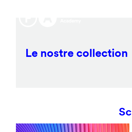
Salta
Remote
al
video
contenuto
URL
principale
Le nostre collection
Sc