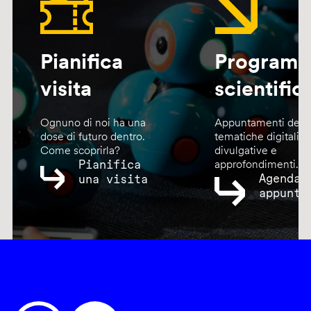
Pianifica
Program
visita
scientific
Ognuno di noi ha una
Appuntamenti dedic
dose di futuro dentro.
tematiche digitali,
Come scoprirla?
divulgative e
Pianifica
approfondimenti.
Agenda
una visita
appunta