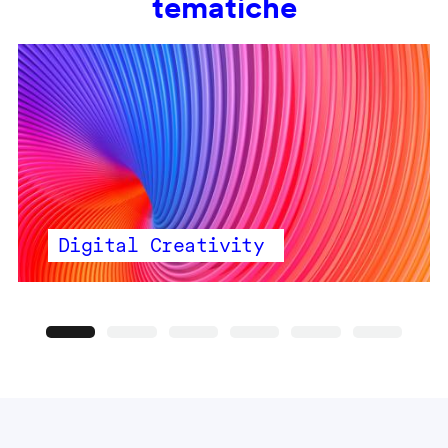
tematiche
Digital Creativity
Precedente
Seguente