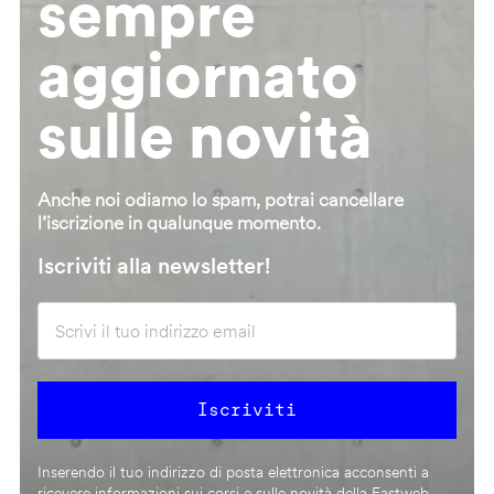
sempre
aggiornato
sulle novità
Anche noi odiamo lo spam, potrai cancellare
l’iscrizione in qualunque momento.
Iscriviti alla newsletter!
Inserendo il tuo indirizzo di posta elettronica acconsenti a
ricevere informazioni sui corsi e sulle novità della Fastweb