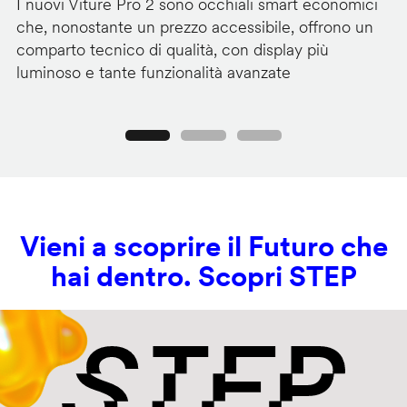
I nuovi Viture Pro 2 sono occhiali smart economici
Il
che, nonostante un prezzo accessibile, offrono un
pr
comparto tecnico di qualità, con display più
im
luminoso e tante funzionalità avanzate
C
Precedente
Seguente
Vieni a scoprire il Futuro che
hai dentro. Scopri STEP