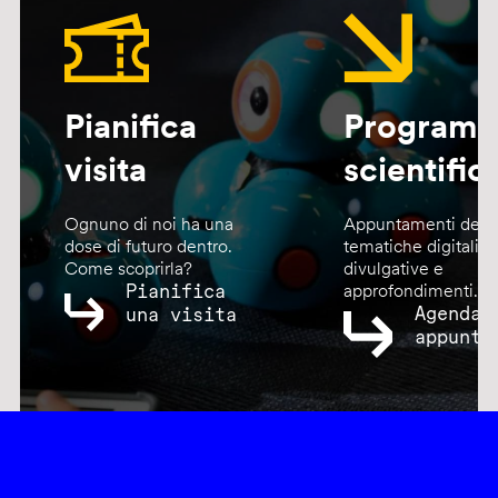
Pianifica
Program
visita
scientific
Ognuno di noi ha una
Appuntamenti dedic
dose di futuro dentro.
tematiche digitali,
Come scoprirla?
divulgative e
Pianifica
approfondimenti.
Agenda
una visita
appunta