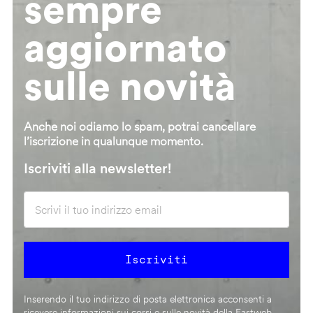
sempre
aggiornato
sulle novità
Anche noi odiamo lo spam, potrai cancellare
l’iscrizione in qualunque momento.
Iscriviti alla newsletter!
Inserendo il tuo indirizzo di posta elettronica acconsenti a
ricevere informazioni sui corsi e sulle novità della Fastweb