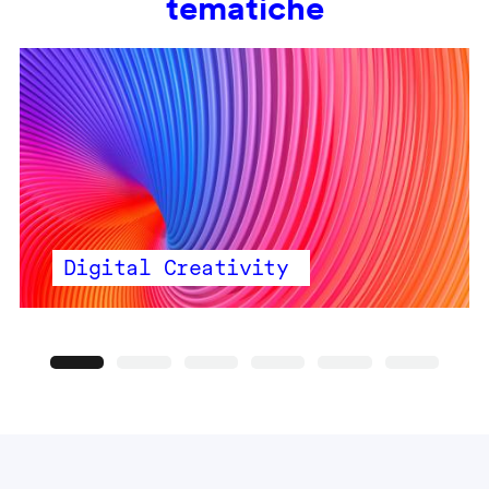
tematiche
Digital Creativity
Precedente
Seguente