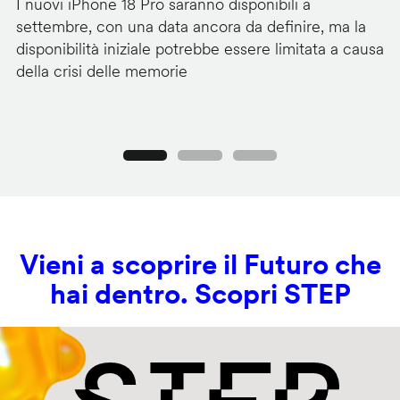
I nuovi iPhone 18 Pro saranno disponibili a
La
settembre, con una data ancora da definire, ma la
ai
disponibilità iniziale potrebbe essere limitata a causa
ut
della crisi delle memorie
us
se
Precedente
Seguente
Vieni a scoprire il Futuro che
hai dentro. Scopri STEP