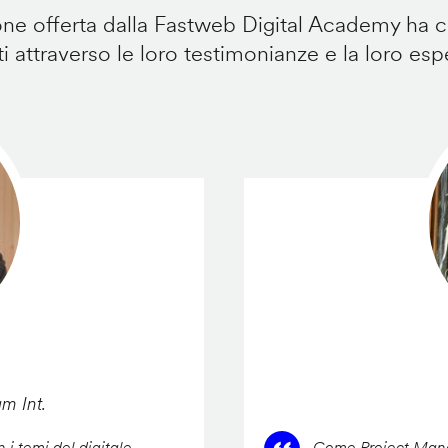
e offerta dalla Fastweb Digital Academy ha ca
i attraverso le loro testimonianze e la loro esp
am Int.
 i temi del digitale,
Come Project Manag