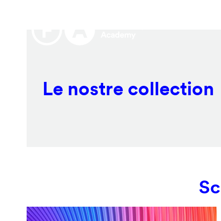
Salta
Remote
al
video
contenuto
URL
principale
Le nostre collection
Sc