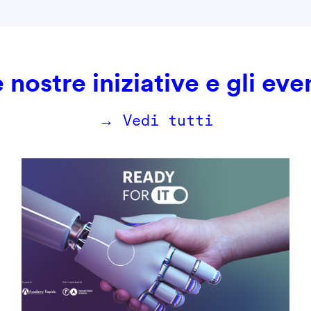
 nostre iniziative e gli eve
→ Vedi tutti