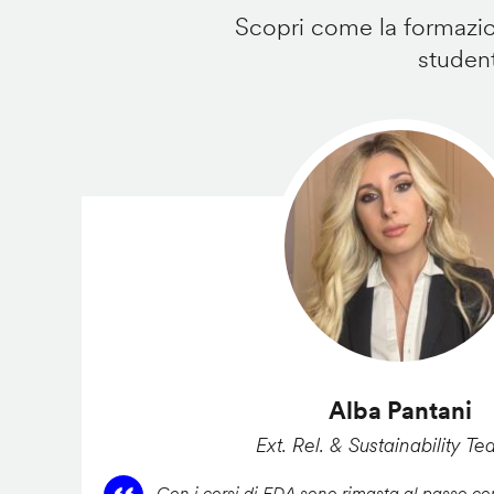
Scopri come la formazion
student
Alba Pantani
Ext. Rel. & Sustainability Te
Con i corsi di FDA sono rimasta al passo con