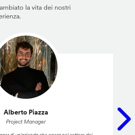
mbiato la vita dei nostri
erienza.
Alberto Piazza
Project Manager
er di un'azienda che opera nel settore dei