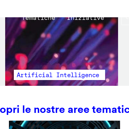
Main
Tematiche
Iniziative
navigation
Artificial Intelligence
opri le nostre aree temati