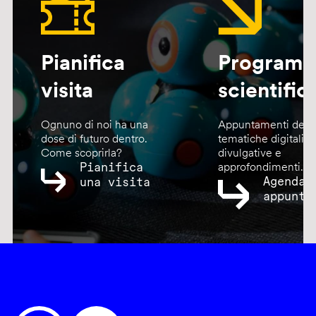
Pianifica
Program
visita
scientific
Ognuno di noi ha una
Appuntamenti dedic
dose di futuro dentro.
tematiche digitali,
Come scoprirla?
divulgative e
Pianifica
approfondimenti.
Agenda
una visita
appunta