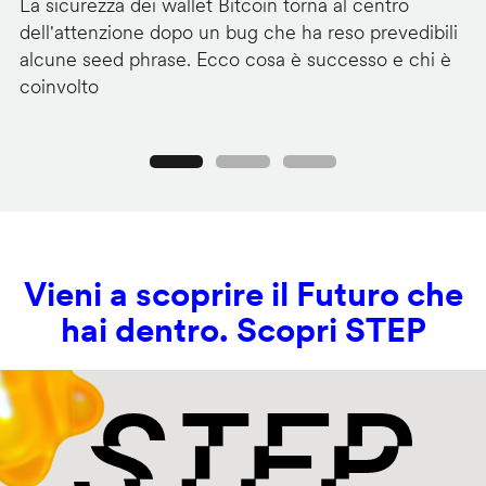
La sicurezza dei wallet Bitcoin torna al centro
Mi
dell'attenzione dopo un bug che ha reso prevedibili
Wi
alcune seed phrase. Ecco cosa è successo e chi è
tr
coinvolto
pr
Precedente
Seguente
Vieni a scoprire il Futuro che
hai dentro. Scopri STEP