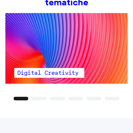
tematiche
Digital Creativity
Precedente
Seguente