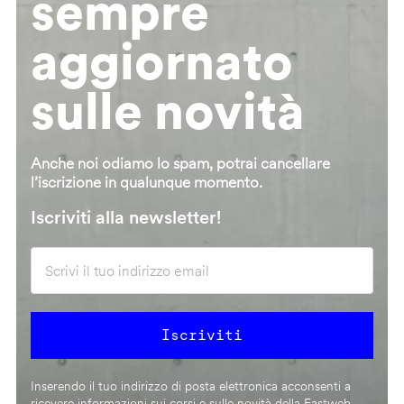
sempre
aggiornato
sulle novità
Anche noi odiamo lo spam, potrai cancellare
l’iscrizione in qualunque momento.
Iscriviti alla newsletter!
Inserendo il tuo indirizzo di posta elettronica acconsenti a
ricevere informazioni sui corsi e sulle novità della Fastweb