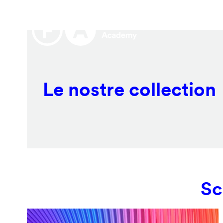
Salta
Remote
al
video
contenuto
URL
principale
Le nostre collection
Sc