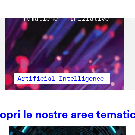
Main
Tematiche
Iniziative
navigation
Artificial Intelligence
opri le nostre aree temati