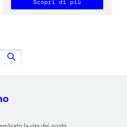
Scopri di più
no
mbiato la vita dei nostri