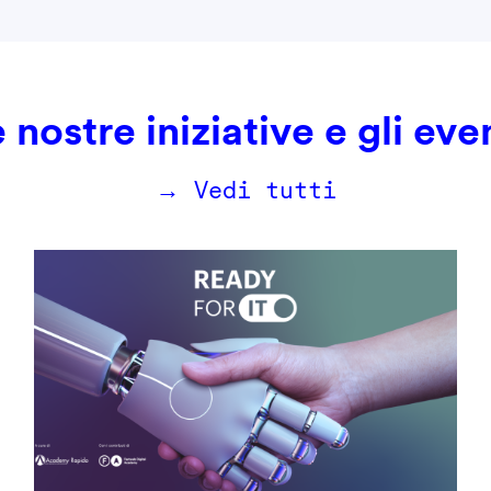
 nostre iniziative e gli eve
→ Vedi tutti