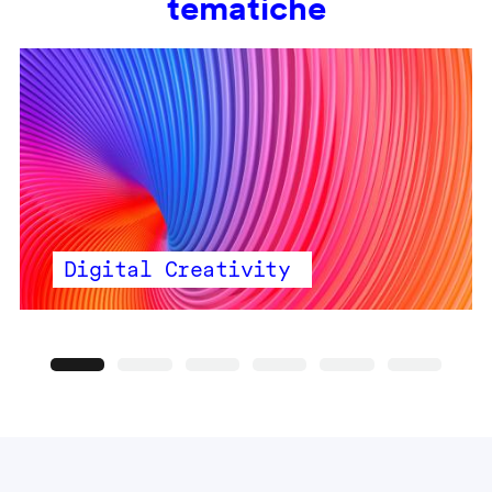
tematiche
Digital Creativity
Precedente
Seguente