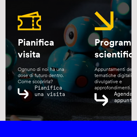
Pianifica
Program
visita
scientific
Ognuno di noi ha una
Appuntamenti dedic
dose di futuro dentro.
tematiche digitali,
Come scoprirla?
divulgative e
Pianifica
approfondimenti.
Agenda
una visita
appunta