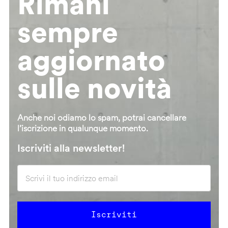
Rimani
sempre
aggiornato
sulle novità
Anche noi odiamo lo spam, potrai cancellare
l’iscrizione in qualunque momento.
Iscriviti alla newsletter!