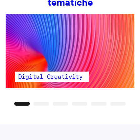
tematiche
Digital Creativity
Precedente
Seguente