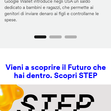
Google Wallet introduce negli USA un saldo
Lo
dedicato a bambini e ragazzi, che permette ai
co
genitori di inviare denaro ai figli e controllarne le
in
spese.
si
Precedente
Seguente
Vieni a scoprire il Futuro che
hai dentro. Scopri STEP