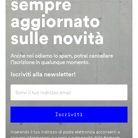
sempre
aggiornato
sulle novità
Anche noi odiamo lo spam, potrai cancellare
l’iscrizione in qualunque momento.
Iscriviti alla newsletter!
Inserendo il tuo indirizzo di posta elettronica acconsenti a
ricevere informazioni sui corsi e sulle novità della Fastweb