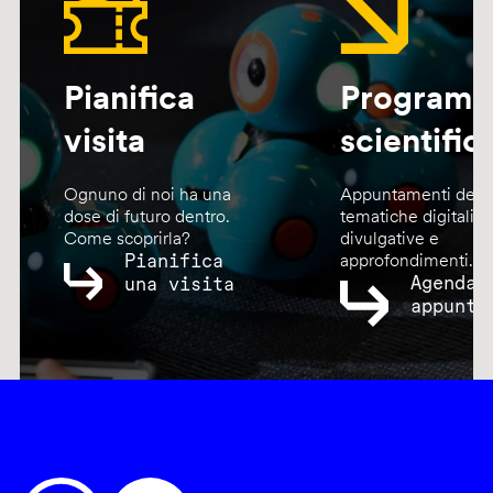
Pianifica
Program
visita
scientific
Ognuno di noi ha una
Appuntamenti dedic
dose di futuro dentro.
tematiche digitali,
Come scoprirla?
divulgative e
Pianifica
approfondimenti.
Agenda
una visita
appunta