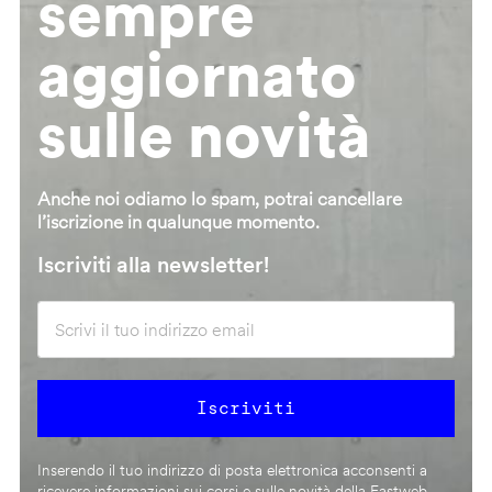
sempre
aggiornato
sulle novità
Anche noi odiamo lo spam, potrai cancellare
l’iscrizione in qualunque momento.
Iscriviti alla newsletter!
Inserendo il tuo indirizzo di posta elettronica acconsenti a
ricevere informazioni sui corsi e sulle novità della Fastweb