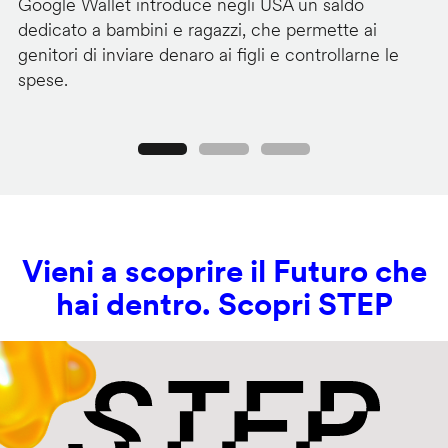
Google Wallet introduce negli USA un saldo
Lo
dedicato a bambini e ragazzi, che permette ai
co
genitori di inviare denaro ai figli e controllarne le
in
spese.
si
Precedente
Seguente
Vieni a scoprire il Futuro che
hai dentro. Scopri STEP