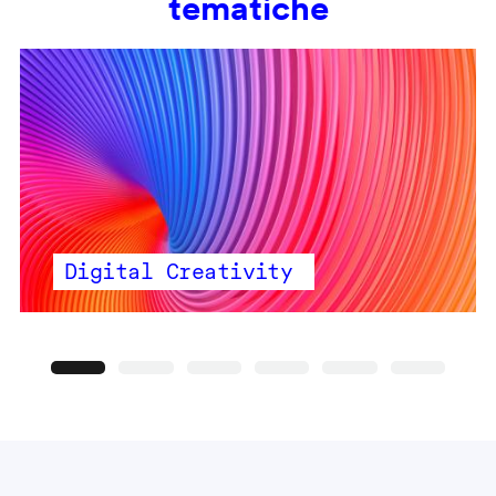
tematiche
Digital Creativity
Precedente
Seguente