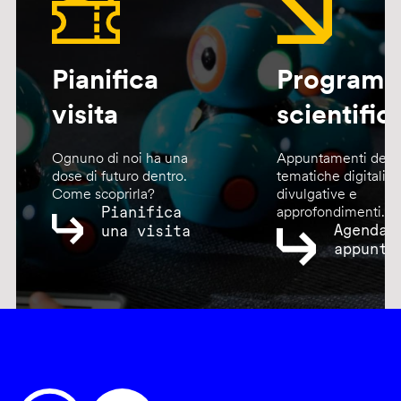
Pianifica
Program
visita
scientific
Ognuno di noi ha una
Appuntamenti dedic
dose di futuro dentro.
tematiche digitali,
Come scoprirla?
divulgative e
Pianifica
approfondimenti.
Agenda
una visita
appunta