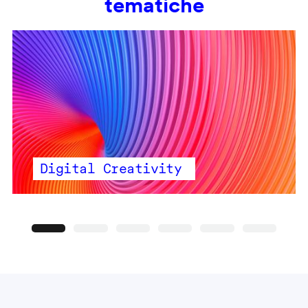
tematiche
Digital Creativity
Precedente
Seguente