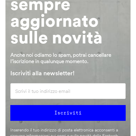
sempre
aggiornato
sulle novità
Anche noi odiamo lo spam, potrai cancellare
l’iscrizione in qualunque momento.
Iscriviti alla newsletter!
Inserendo il tuo indirizzo di posta elettronica acconsenti a
ricevere informazioni sui corsi e sulle novità della Fastweb