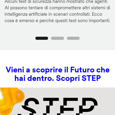
Alcuni test di sicurezza hanno mostrato che agenti
La
AI possono tentare di compromettere altri sistemi di
de
intelligenza artificiale in scenari controllati. Ecco
al
cosa è emerso e perché questi test sono importanti.
co
Precedente
Seguente
Vieni a scoprire il Futuro che
hai dentro. Scopri STEP