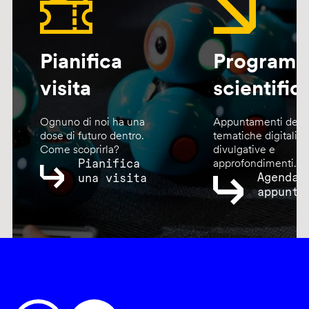
Pianifica
Program
visita
scientific
Ognuno di noi ha una
Appuntamenti dedic
dose di futuro dentro.
tematiche digitali,
Come scoprirla?
divulgative e
Pianifica
approfondimenti.
Agenda
una visita
appunta