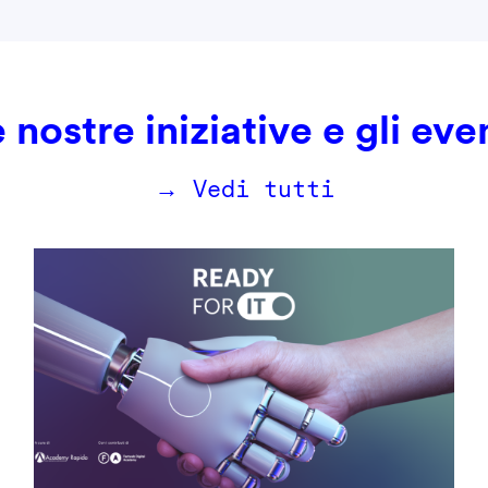
 nostre iniziative e gli eve
→ Vedi tutti