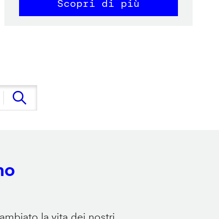
Scopri di più
no
mbiato la vita dei nostri