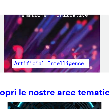
Main
Tematiche
Iniziative
navigation
Artificial Intelligence
opri le nostre aree temati