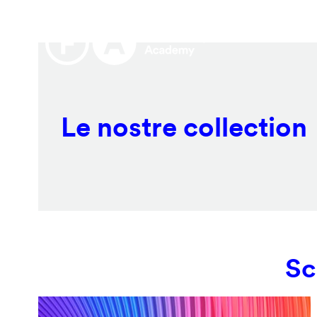
Salta
Remote
al
video
contenuto
URL
principale
Le nostre collection
Sc