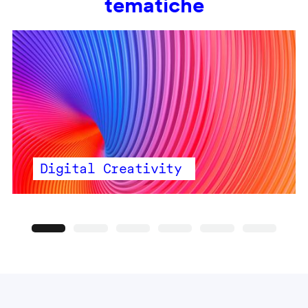
tematiche
Digital Creativity
Precedente
Seguente