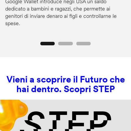
Google Wallet introduce negli USA un saldo
Lo
dedicato a bambini e ragazzi, che permette ai
co
genitori di inviare denaro ai figli e controllarne le
in
spese.
si
Precedente
Seguente
Vieni a scoprire il Futuro che
hai dentro. Scopri STEP