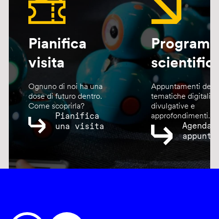
Pianifica
Program
visita
scientific
Ognuno di noi ha una
Appuntamenti dedic
dose di futuro dentro.
tematiche digitali,
Come scoprirla?
divulgative e
Pianifica
approfondimenti.
Agenda
una visita
appunta