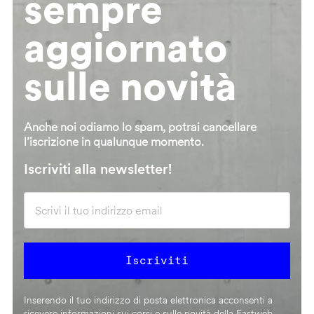
sempre
aggiornato
sulle novità
Anche noi odiamo lo spam, potrai cancellare
l’iscrizione in qualunque momento.
Iscriviti alla newsletter!
Inserendo il tuo indirizzo di posta elettronica acconsenti a
ricevere informazioni sui corsi e sulle novità della Fastweb