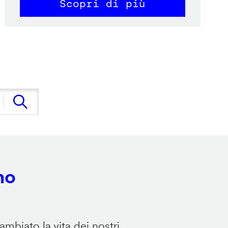
Scopri di più
no
mbiato la vita dei nostri