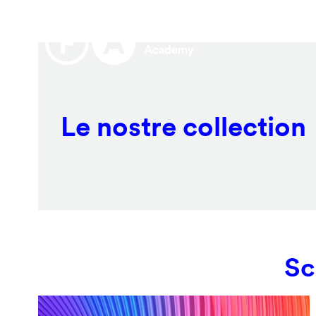
Salta
Remote
al
video
contenuto
URL
principale
Le nostre collection
Sc