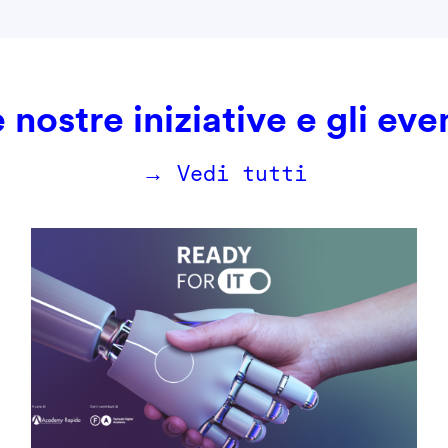
 nostre iniziative e gli eve
→ Vedi tutti