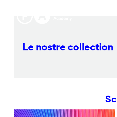
Salta
Remote
al
video
contenuto
URL
principale
Le nostre collection
Sc