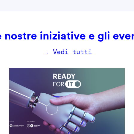
 nostre iniziative e gli eve
→ Vedi tutti