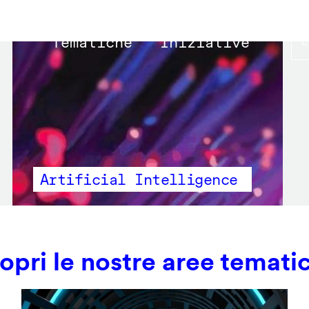
Main
Tematiche
Iniziative
navigation
Artificial Intelligence
opri le nostre aree temati