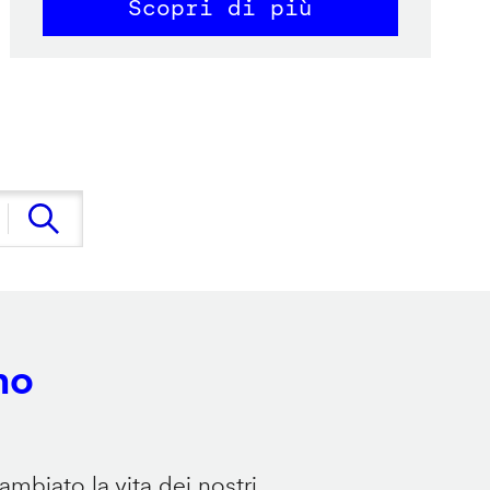
Scopri di più
no
mbiato la vita dei nostri