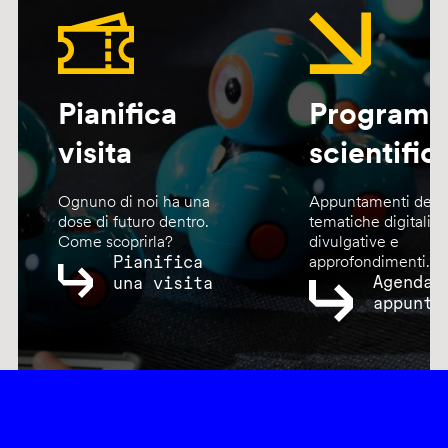
Pianifica
Program
visita
scientific
Ognuno di noi ha una
Appuntamenti dedic
dose di futuro dentro.
tematiche digitali,
Come scoprirla?
divulgative e
Pianifica
approfondimenti.
Agenda
una visita
appunta