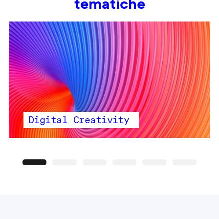
tematiche
Digital Creativity
Precedente
Seguente