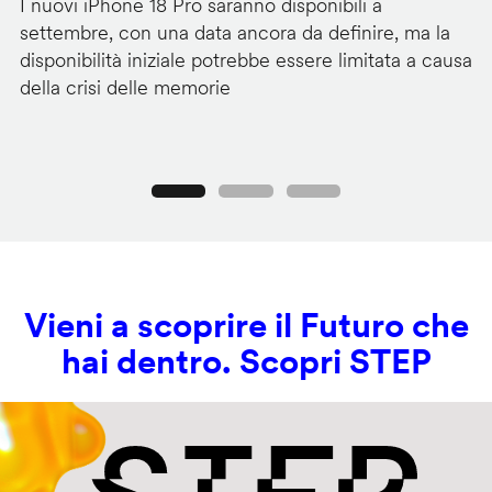
I nuovi iPhone 18 Pro saranno disponibili a
La
settembre, con una data ancora da definire, ma la
ai
disponibilità iniziale potrebbe essere limitata a causa
ut
della crisi delle memorie
us
se
Precedente
Seguente
Vieni a scoprire il Futuro che
hai dentro. Scopri STEP