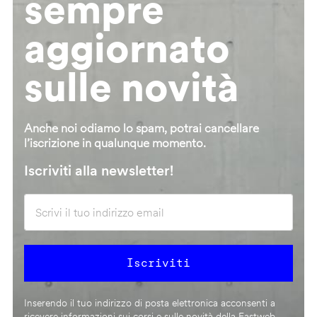
sempre
aggiornato
sulle novità
Anche noi odiamo lo spam, potrai cancellare
l’iscrizione in qualunque momento.
Iscriviti alla newsletter!
Inserendo il tuo indirizzo di posta elettronica acconsenti a
ricevere informazioni sui corsi e sulle novità della Fastweb