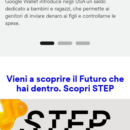
Google Wallet introduce negli USA un saldo
Lo
dedicato a bambini e ragazzi, che permette ai
co
genitori di inviare denaro ai figli e controllarne le
in
spese.
si
Precedente
Seguente
Vieni a scoprire il Futuro che
hai dentro. Scopri STEP