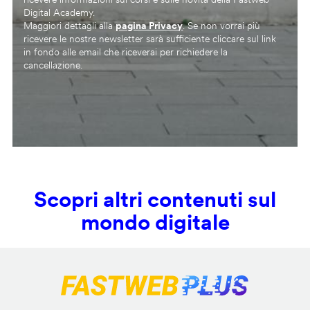
Digital Academy.
Maggiori dettagli alla
pagina Privacy
. Se non vorrai più
ricevere le nostre newsletter sarà sufficiente cliccare sul link
in fondo alle email che riceverai per richiedere la
cancellazione.
Scopri altri contenuti sul
mondo digitale