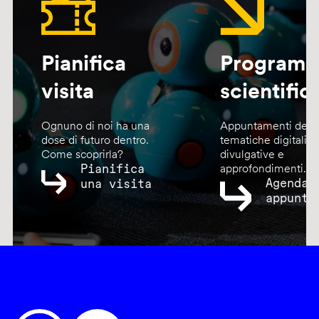
Pianifica
Program
visita
scientific
Ognuno di noi ha una
Appuntamenti dedic
dose di futuro dentro.
tematiche digitali,
Come scoprirla?
divulgative e
Pianifica
approfondimenti.
Agenda
una visita
appunta