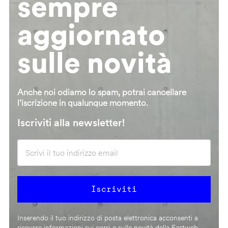
sempre
aggiornato
sulle novità
Anche noi odiamo lo spam, potrai cancellare
l’iscrizione in qualunque momento.
Iscriviti alla newsletter!
Inserendo il tuo indirizzo di posta elettronica acconsenti a
ricevere informazioni sui corsi e sulle novità della Fastweb