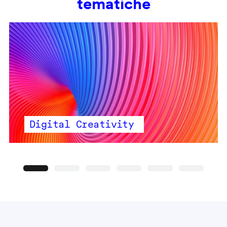
tematiche
Digital Creativity
Precedente
Seguente