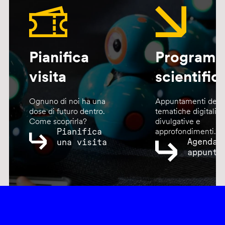
Pianifica
Program
visita
scientific
Ognuno di noi ha una
Appuntamenti dedic
dose di futuro dentro.
tematiche digitali,
Come scoprirla?
divulgative e
Pianifica
approfondimenti.
Agenda
una visita
appunta