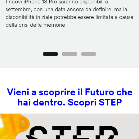
I nuovi iPhone 18 Pro saranno disponibili a
La
settembre, con una data ancora da definire, ma la
ai
disponibilità iniziale potrebbe essere limitata a causa
ut
della crisi delle memorie
us
se
Precedente
Seguente
Vieni a scoprire il Futuro che
hai dentro. Scopri STEP