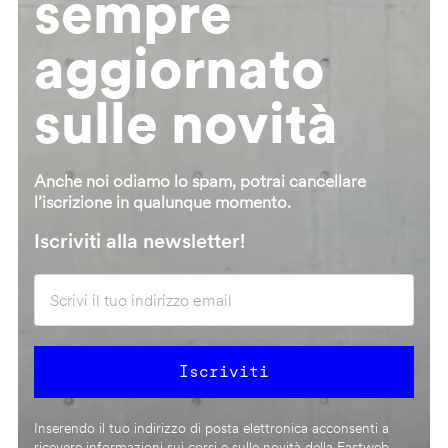
sempre
aggiornato
sulle novità
Anche noi odiamo lo spam, potrai cancellare
l’iscrizione in qualunque momento.
Iscriviti alla newsletter!
Inserendo il tuo indirizzo di posta elettronica acconsenti a
ricevere informazioni sui corsi e sulle novità della Fastweb