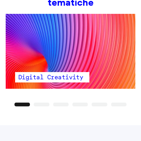
tematiche
Digital Creativity
Precedente
Seguente