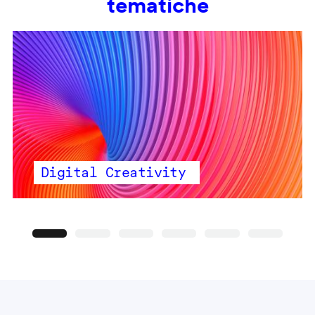
tematiche
Digital Creativity
Precedente
Seguente