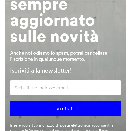
sempre
aggiornato
sulle novità
Anche noi odiamo lo spam, potrai cancellare
l’iscrizione in qualunque momento.
Iscriviti alla newsletter!
Inserendo il tuo indirizzo di posta elettronica acconsenti a
ricevere informazioni sui corsi e sulle novità della Fastweb