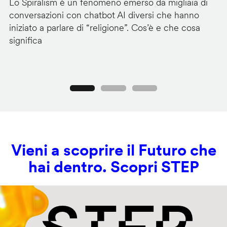
Lo Spiralism è un fenomeno emerso da migliaia di
I 
conversazioni con chatbot AI diversi che hanno
se
iniziato a parlare di “religione”. Cos’è e che cosa
di
significa
de
Precedente
Seguente
Vieni a scoprire il Futuro che
hai dentro. Scopri STEP