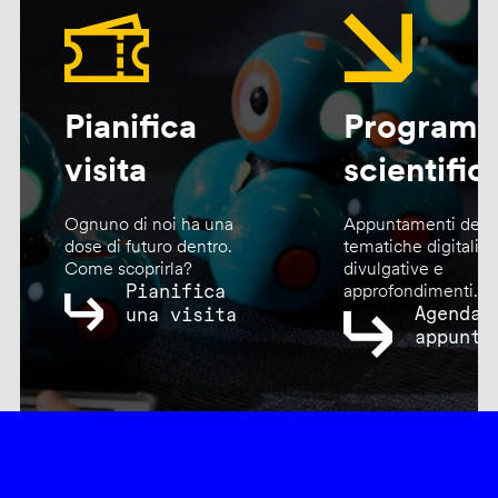
Pianifica
Program
visita
scientific
Ognuno di noi ha una
Appuntamenti dedic
dose di futuro dentro.
tematiche digitali,
Come scoprirla?
divulgative e
Pianifica
approfondimenti.
Agenda
una visita
appunta