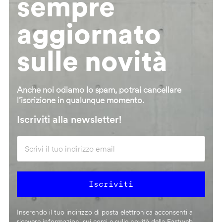
sempre
aggiornato
sulle novità
Anche noi odiamo lo spam, potrai cancellare
l’iscrizione in qualunque momento.
Iscriviti alla newsletter!
Inserendo il tuo indirizzo di posta elettronica acconsenti a
ricevere informazioni sui corsi e sulle novità della Fastweb