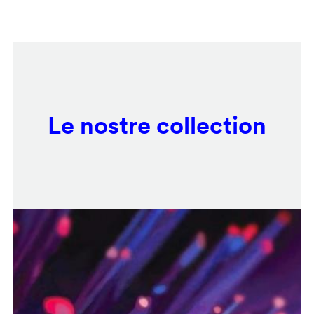
Salta
Remote
al
video
contenuto
URL
principale
Le nostre collection