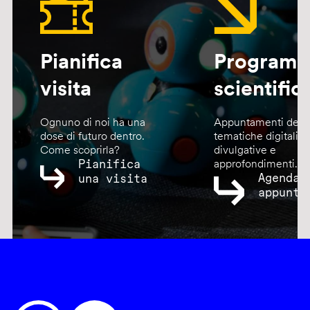
Pianifica
Program
visita
scientific
Ognuno di noi ha una
Appuntamenti dedic
dose di futuro dentro.
tematiche digitali,
Come scoprirla?
divulgative e
Pianifica
approfondimenti.
Agenda
una visita
appunta