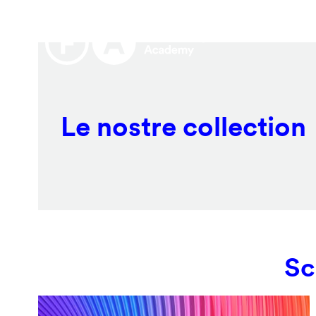
Salta
Remote
al
video
contenuto
URL
principale
Le nostre collection
Sc