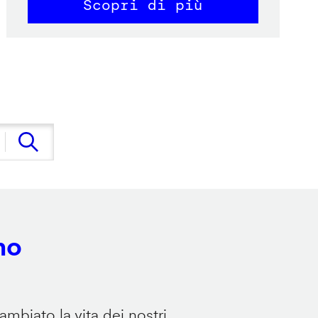
Scopri di più
no
mbiato la vita dei nostri