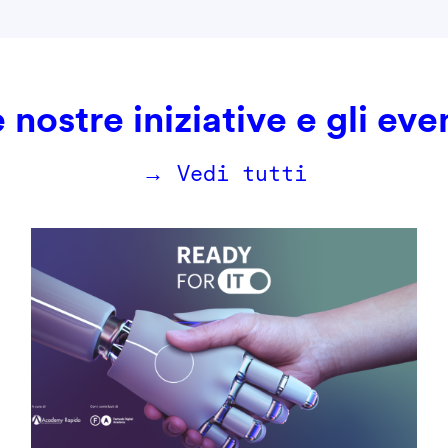
 nostre iniziative e gli eve
→ Vedi tutti