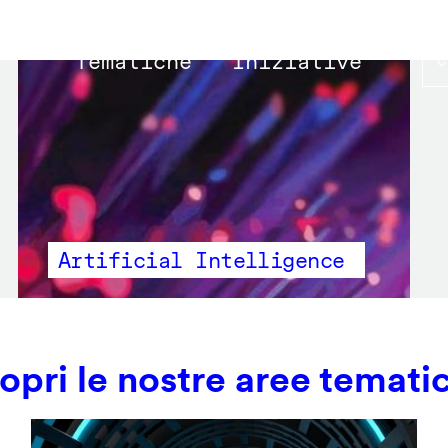
Main
Tematiche
Iniziative
navigation
Artificial Intelligence
opri le nostre aree temati