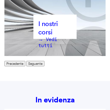
→ Vedi
tutti
Precedente
Seguente
In evidenza